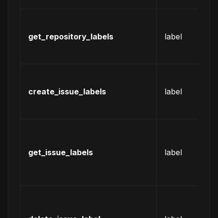
获
仓
get_repository_labels
label
所
标
为
is
create_issue_labels
label
添
标
获
is
get_issue_labels
label
的
有
签
从
is