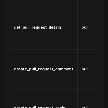
请
获
某
变
get_pull_request_details
pull
请
的
细
息
为
个
更
create_pull_request_comment
pull
求
建
论
回
某
变
create_pull_request_reply
pull