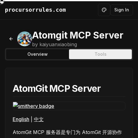
procursorrules.com
Sign In
Toggle theme
Atomgit MCP Server
Back to MCPs
by
kaiyuanxiaobing
Overview
Tools
AtomGit MCP Server
English
|
中文
AtomGit MCP 服务器是专门为 AtomGit 开源协作