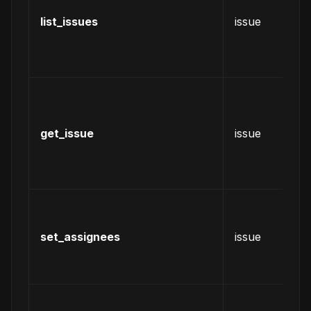
仓
list_issues
issue
的
有
is
获
某
is
get_issue
issue
的
细
息
设
某
set_assignees
issue
is
的
责
列