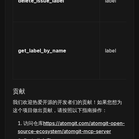
delete_issue_label
label
中
除
签
根
名
获
get_label_by_name
label
仓
中
单
标
贡献
我们欢迎热爱开源的开发者们的贡献！如果您想为
这个项目做出贡献，请按照以下指南操作：
访问仓库
https://atomgit.com/atomgit-open-
source-ecosystem/atomgit-mcp-server