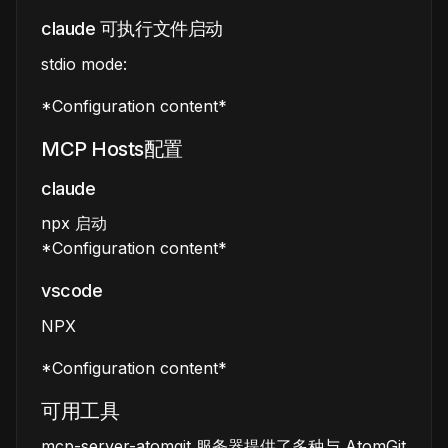
claude 可执行文件启动
stdio mode:
*Configuration content*
MCP Hosts配置
claude
npx 启动
*Configuration content*
vscode
NPX
*Configuration content*
可用工具
mcp-server-atomgit 服务器提供了多种与 AtomGit