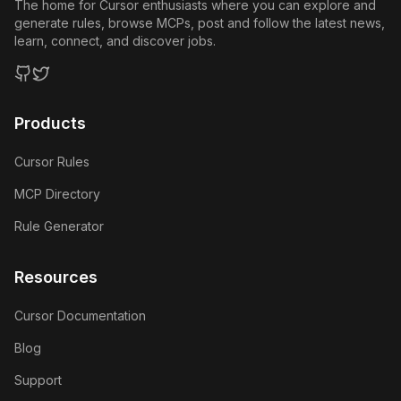
The home for Cursor enthusiasts where you can explore and
generate rules, browse MCPs, post and follow the latest news,
learn, connect, and discover jobs.
GitHub
Twitter
Products
Cursor Rules
MCP Directory
Rule Generator
Resources
Cursor Documentation
Blog
Support