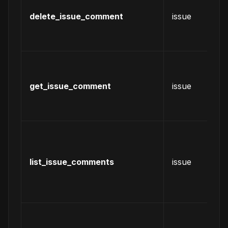
某
delete_issue_comment
issue
is
的
论
获
某
get_issue_comment
issue
is
的
论
列
某
is
list_issue_comments
issue
的
有
论
列
某