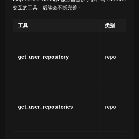
交互的工具，后续会不断完善：
工具
类别
描
列
用
授
get_user_repository
repo
某
的
库
列
用
授
get_user_repositories
repo
的
有
库
列