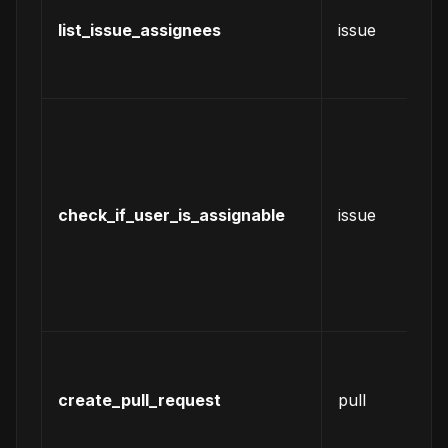
某
list_issue_assignees
issue
is
的
责
检
某
户
否
check_if_user_is_assignable
issue
分
为
is
负
人
创
一
create_pull_request
pull
新
变