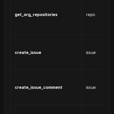
组
授
get_org_repositories
repo
的
有
库
为
个
create_issue
issue
库
建
is
为
条
create_issue_comment
issue
is
创
评
删