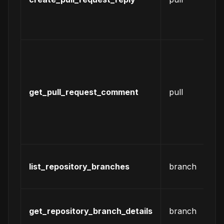
请
的
论
获
某
变
请
get_pull_request_comment
pull
评
的
细
息
获
list_repository_branches
branch
分
列
获
get_repository_branch_details
branch
分
信